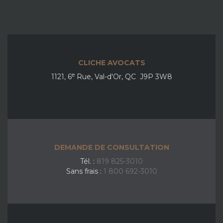
CLICHE AVOCATS
e
1121, 6
Rue, Val-d'Or, QC J9P 3W8
DEMANDE DE CONSULTATION
Tél. :
819 825-3010
Sans frais :
1 800 692-3010