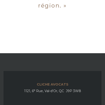
région. »
CLICHE AVOCATS
e
1121, 6
Rue, Val-d'Or, QC J9P 3W8